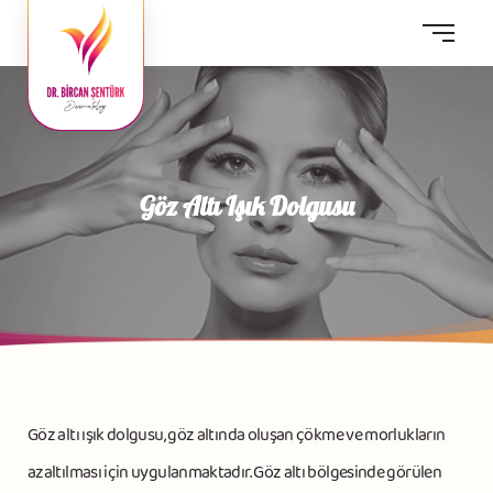
Göz Altı Işık Dolgusu
Göz altı ışık dolgusu, göz altında oluşan çökme ve morlukların
azaltılması için uygulanmaktadır. Göz altı bölgesinde görülen