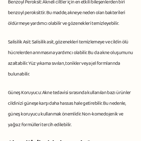
Benzoyl Peroksit: Akneli ciltler için en etkili bileşenlerden biri
benzoyl peroksittir. Bu madde, akneye neden olan bakterileri
öldürmeye yardımcı olabilir ve gözenekleri temizleyebilir.
Salisilik Asit: Salisilik asit, gözenekleri temizlemeye ve cildin ölü
hücrelerden arınmasına yardımcı olabilir. Bu da akne oluşumunu
azaltabilir. Yüz yıkama sıvıları, tonikler veya jel formlarında
bulunabilir.
Güneş Koruyucu: Akne tedavisi sırasında kullanılan bazı ürünler
cildinizi güneşe karşı daha hassas hale getirebilir. Bu nedenle,
güneş koruyucu kullanmak önemlidir. Non-komedojenik ve
yağsız formülleri tercih edilebilir.