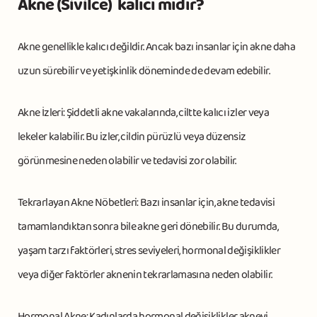
Akne (Sivilce) kalıcı mıdır?
Akne genellikle kalıcı değildir. Ancak bazı insanlar için akne daha
uzun sürebilir ve yetişkinlik döneminde de devam edebilir.
Akne İzleri: Şiddetli akne vakalarında, ciltte kalıcı izler veya
lekeler kalabilir. Bu izler, cildin pürüzlü veya düzensiz
görünmesine neden olabilir ve tedavisi zor olabilir.
Tekrarlayan Akne Nöbetleri: Bazı insanlar için, akne tedavisi
tamamlandıktan sonra bile akne geri dönebilir. Bu durumda,
yaşam tarzı faktörleri, stres seviyeleri, hormonal değişiklikler
veya diğer faktörler aknenin tekrarlamasına neden olabilir.
Hormonal Akne: Kadınlarda hormonal değişiklikler akneyi