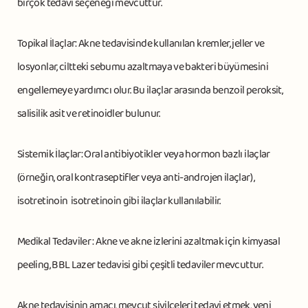
birçok tedavi seçeneği mevcuttur.
Topikal İlaçlar: Akne tedavisinde kullanılan kremler, jeller ve
losyonlar, ciltteki sebumu azaltmaya ve bakteri büyümesini
engellemeye yardımcı olur. Bu ilaçlar arasında benzoil peroksit,
salisilik asit ve retinoidler bulunur.
Sistemik İlaçlar: Oral antibiyotikler veya hormon bazlı ilaçlar
(örneğin, oral kontraseptifler veya anti-androjen ilaçlar) ,
isotretinoin isotretinoin gibi ilaçlar kullanılabilir.
Medikal Tedaviler : Akne ve akne izlerini azaltmak için kimyasal
peeling, BBL Lazer tedavisi gibi çeşitli tedaviler mevcuttur.
Akne tedavisinin amacı, mevcut sivilceleri tedavi etmek, yeni